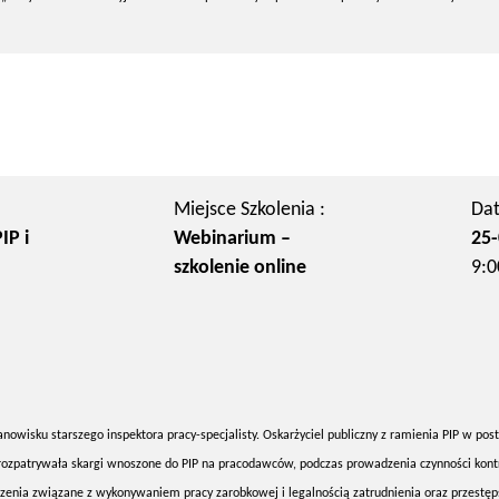
Miejsce Szkolenia :
Dat
IP i
Webinarium –
25-
szkolenie online
9:0
anowisku starszego inspektora pracy-specjalisty. Oskarżyciel publiczny z ramienia PIP w po
 rozpatrywała skargi wnoszone do PIP na pracodawców, podczas prowadzenia czynności kont
zenia związane z wykonywaniem pracy zarobkowej i legalnością zatrudnienia oraz przestę