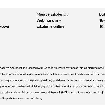
Miejsce Szkolenia :
Dat
Webinarium –
18-
zkowe
szkolenie online
10:
podatkiem VAT, podatkiem dochodowym od osób prawnych oraz podatkiem od nieruchomości.
rynku grupy telekomunikacyjnej oraz spółek z sektora paliwowego. Koordynował wiele klucz
 pod względem wartości, projekt optymalizacji podatku od nieruchomości. Posiada szeroką 
mi oraz przed sądami administracyjnymi. Uczestniczył w kilkuset postępowaniach podatk
atku od nieruchomości oraz schematów podatkowych (MDR). Jest autorem wielu publikacji 
znika podatkowego Kazus podatkowy.