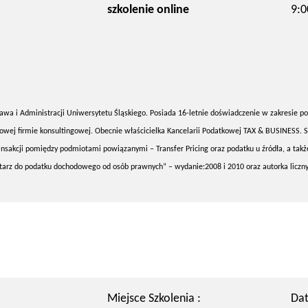
szkolenie online
9:0
wa i Administracji Uniwersytetu Śląskiego. Posiada 16-letnie doświadczenie w zakresie po
owej firmie konsultingowej. Obecnie właścicielka Kancelarii Podatkowej TAX & BUSINESS. S
nsakcji pomiędzy podmiotami powiązanymi – Transfer Pricing oraz podatku u źródła, a takż
arz do podatku dochodowego od osób prawnych” – wydanie:2008 i 2010 oraz autorka licznyc
Miejsce Szkolenia :
Dat