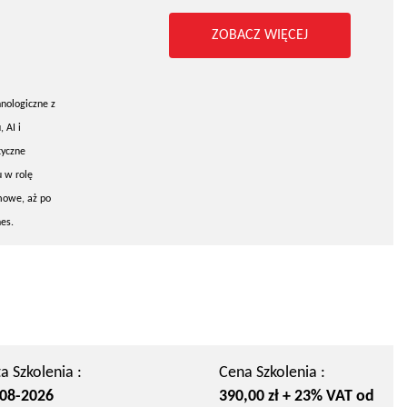
ZOBACZ WIĘCEJ
hnologiczne z
 AI i
tyczne
u w rolę
mowe, aż po
es.
a Szkolenia :
Cena Szkolenia :
08-2026
390,00 zł + 23% VAT od