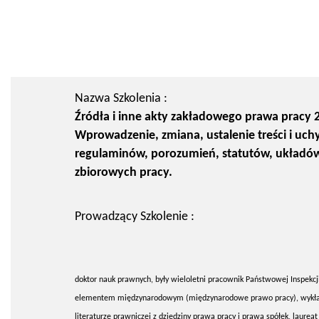
Nazwa Szkolenia :
Źródła i inne akty zakładowego prawa pracy 2
Wprowadzenie, zmiana, ustalenie treści i uchy
regulaminów, porozumień, statutów, układó
zbiorowych pracy.
Prowadzący Szkolenie :
doktor nauk prawnych, były wieloletni pracownik Państwowej Inspekcji
elementem międzynarodowym (międzynarodowe prawo pracy), wykładowc
literaturze prawniczej z dziedziny prawa pracy i prawa spółek, lau