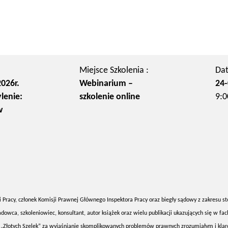
Miejsce Szkolenia :
Dat
026r.
Webinarium –
24-
lenie:
szkolenie online
9:0
w
 Pracy, członek Komisji Prawnej Głównego Inspektora Pracy oraz biegły sądowy z zakresu st
a, szkoleniowiec, konsultant, autor książek oraz wielu publikacji ukazujących się w fa
reat „Złotych Szelek” za wyjaśnianie skomplikowanych problemów prawnych zrozumiałym i kl