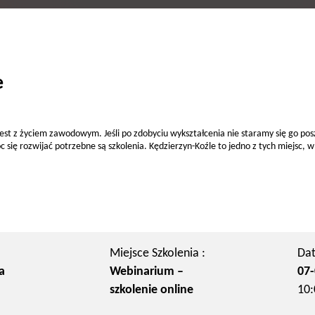
e
jest z życiem zawodowym. Jeśli po zdobyciu wykształcenia nie staramy się go po
 się rozwijać potrzebne są szkolenia. Kędzierzyn-Koźle to jedno z tych miejsc
Miejsce Szkolenia :
Dat
a
Webinarium –
07-
szkolenie online
10: