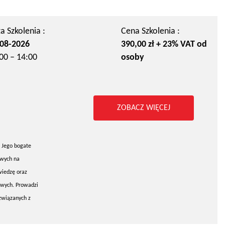
a Szkolenia :
Cena Szkolenia :
08-2026
390,00 zł + 23% VAT od
00 – 14:00
osoby
ZOBACZ WIĘCEJ
 Jego bogate
owych na
wiedzę oraz
owych. Prowadzi
związanych z