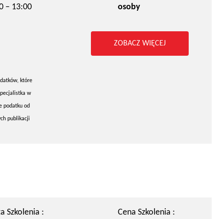
0 – 13:00
osoby
ZOBACZ WIĘCEJ
datków, które
pecjalistka w
e podatku od
h publikacji
a Szkolenia :
Cena Szkolenia :