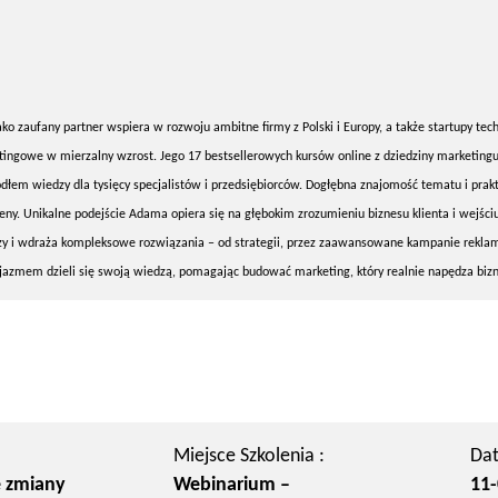
ko zaufany partner wspiera w rozwoju ambitne firmy z Polski i Europy, a także startupy tec
ngowe w mierzalny wzrost. Jego 17 bestsellerowych kursów online z dziedziny marketingu,
ódłem wiedzy dla tysięcy specjalistów i przedsiębiorców. Dogłębna znajomość tematu i prak
ceny. Unikalne podejście Adama opiera się na głębokim zrozumieniu biznesu klienta i wejści
zy i wdraża kompleksowe rozwiązania – od strategii, przez zaawansowane kampanie rekla
jazmem dzieli się swoją wiedzą, pomagając budować marketing, który realnie napędza bizn
Miejsce Szkolenia :
Dat
 zmiany
Webinarium –
11-