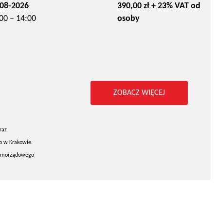
08-2026
390,00 zł + 23% VAT od
00 – 14:00
osoby
ZOBACZ WIĘCEJ
raz
go w Krakowie.
 samorządowego