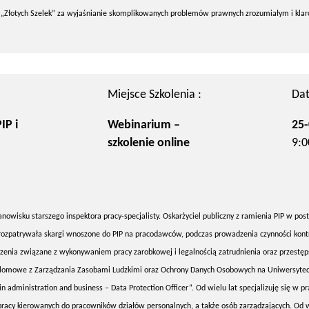
reat „Złotych Szelek” za wyjaśnianie skomplikowanych problemów prawnych zrozumiałym i kl
Miejsce Szkolenia :
Dat
IP i
Webinarium –
25-
szkolenie online
9:0
anowisku starszego inspektora pracy-specjalisty. Oskarżyciel publiczny z ramienia PIP w po
 rozpatrywała skargi wnoszone do PIP na pracodawców, podczas prowadzenia czynności kont
zenia związane z wykonywaniem pracy zarobkowej i legalnością zatrudnienia oraz przestę
lomowe z Zarządzania Zasobami Ludzkimi oraz Ochrony Danych Osobowych na Uniwersyte
n administration and business – Data Protection Officer”. Od wielu lat specjalizuję się w p
racy kierowanych do pracowników działów personalnych, a także osób zarządzających. Od w