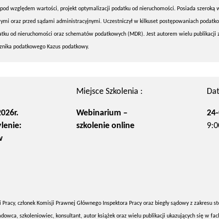
 pod względem wartości, projekt optymalizacji podatku od nieruchomości. Posiada szeroką 
mi oraz przed sądami administracyjnymi. Uczestniczył w kilkuset postępowaniach podatk
atku od nieruchomości oraz schematów podatkowych (MDR). Jest autorem wielu publikacji 
znika podatkowego Kazus podatkowy.
Miejsce Szkolenia :
Dat
026r.
Webinarium –
24-
lenie:
szkolenie online
9:0
w
 Pracy, członek Komisji Prawnej Głównego Inspektora Pracy oraz biegły sądowy z zakresu st
a, szkoleniowiec, konsultant, autor książek oraz wielu publikacji ukazujących się w fa