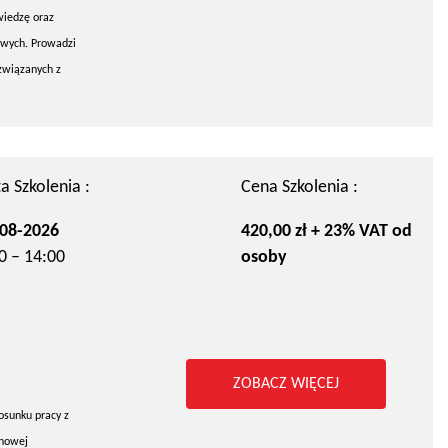
wiedzę oraz
owych. Prowadzi
związanych z
a Szkolenia :
Cena Szkolenia :
08-2026
420,00 zł + 23% VAT od
0 – 14:00
osoby
ZOBACZ WIĘCEJ
osunku pracy z
chowej