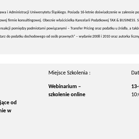
wa i Administracji Uniwersytetu Śląskiego. Posiada 16-letnie doświadczenie w zakresie po
owej firmie konsultingowej. Obecnie właścicielka Kancelarii Podatkowej TAX & BUSINESS. S
nsakcji pomiędzy podmiotami powiązanymi – Transfer Pricing oraz podatku u źródła, a takż
arz do podatku dochodowego od osób prawnych” – wydanie:2008 i 2010 oraz autorka licznyc
Miejsce Szkolenia :
Dat
Webinarium –
13-
szkolenie online
10:
jące od
nie w