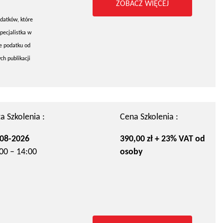
ZOBACZ WIĘCEJ
datków, które
pecjalistka w
e podatku od
h publikacji
a Szkolenia :
Cena Szkolenia :
08-2026
390,00 zł + 23% VAT od
00 – 14:00
osoby