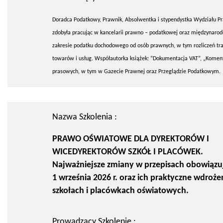
Doradca Podatkowy, Prawnik, Absolwentka i stypendystka Wydziału Pra
zdobyła pracując w kancelarii prawno – podatkowej oraz międzynarod
zakresie podatku dochodowego od osób prawnych, w tym rozliczeń tra
towarów i usług. Współautorka książek: “Dokumentacja VAT”, „Koment
prasowych, w tym w Gazecie Prawnej oraz Przeglądzie Podatkowym.
Nazwa Szkolenia :
PRAWO OŚWIATOWE DLA DYREKTORÓW I
WICEDYREKTORÓW SZKÓŁ I PLACÓWEK.
Najważniejsze zmiany w przepisach obowiązu
1 września 2026 r. oraz ich praktyczne wdroże
szkołach i placówkach oświatowych.
Prowadzący Szkolenie :