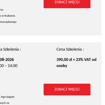
ZOBACZ WIĘCEJ
raz
go w Krakowie.
 samorządowego
a Szkolenia :
Cena Szkolenia :
08-2026
390,00 zł + 23% VAT od
00 – 14:00
osoby
ZOBACZ WIĘCEJ
 Jego bogate
owych na