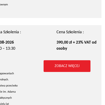
arownym
a Szkolenia :
Cena Szkolenia :
08-2026
390,00 zł + 23% VAT od
0 – 13:30
osoby
ZOBACZ WIĘCEJ
stępowaniach
rolnych.
pstwa przeciwko
cie im. Adama
raktycznych
ielu lat