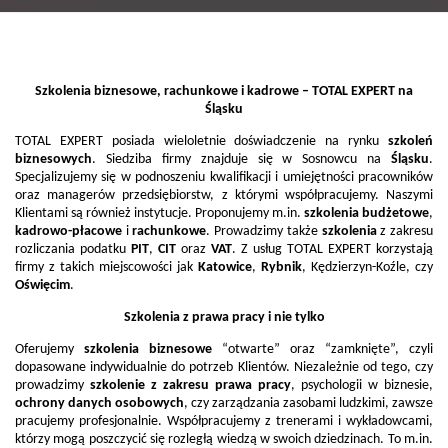
Szkolenia biznesowe
,
rachunkowe
i
kadrowe
– TOTAL EXPERT na
Śląsku
TOTAL EXPERT posiada wieloletnie doświadczenie na rynku
szkoleń
biznesowych
. Siedziba firmy znajduje się w Sosnowcu na
Śląsku
.
Specjalizujemy się w podnoszeniu kwalifikacji i umiejętności pracowników
oraz managerów przedsiębiorstw, z którymi współpracujemy. Naszymi
Klientami są również instytucje. Proponujemy m.in.
szkolenia budżetowe
,
kadrowo-płacowe
i
rachunkowe
. Prowadzimy także
szkolenia
z zakresu
rozliczania podatku
PIT
,
CIT
oraz
VAT
. Z usług TOTAL EXPERT korzystają
firmy z takich miejscowości jak
Katowice
,
Rybnik
, Kędzierzyn-Koźle, czy
Oświęcim
.
Szkolenia z prawa pracy i nie tylko
Oferujemy
szkolenia biznesowe
“otwarte” oraz “zamknięte”, czyli
dopasowane indywidualnie do potrzeb Klientów. Niezależnie od tego, czy
prowadzimy
szkolenie z zakresu prawa pracy
, psychologii w biznesie,
ochrony danych osobowych
, czy zarządzania zasobami ludzkimi, zawsze
pracujemy profesjonalnie. Współpracujemy z trenerami i wykładowcami,
którzy mogą poszczycić się rozległą wiedzą w swoich dziedzinach. To m.in.