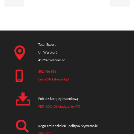
Total Expert
Ul. Wysoka 5
41-209 Sosnowiec
502 486 968
biuro@totalexpert.pl
Pobierz kartę zgłoszeniową
PDF
,
DOC
,
Oświadczenie VAT
Regulamin szkoleń i polityka prywatności