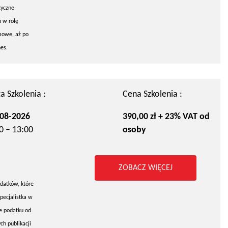
tyczne
u w rolę
mowe, aż po
es.
a Szkolenia :
Cena Szkolenia :
08-2026
390,00 zł + 23% VAT od
0 – 13:00
osoby
ZOBACZ WIĘCEJ
datków, które
pecjalistka w
e podatku od
h publikacji