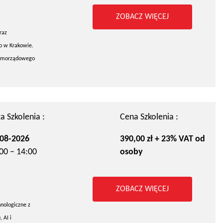
ZOBACZ WIĘCEJ
raz
go w Krakowie.
 samorządowego
a Szkolenia :
Cena Szkolenia :
08-2026
390,00 zł + 23% VAT od
00 – 14:00
osoby
ZOBACZ WIĘCEJ
hnologiczne z
 AI i