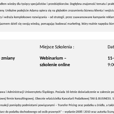
ódłem wiedzy dla tysięcy specjalistów i przedsiębiorców. Dogłębna znajomość tematu i prak
ceny. Unikalne podejście Adama opiera się na głębokim zrozumieniu biznesu klienta i wejści
zy i wdraża kompleksowe rozwiązania – od strategii, przez zaawansowane kampanie rekla
jazmem dzieli się swoją wiedzą, pomagając budować marketing, który realnie napędza bizn
Miejsce Szkolenia :
Dat
 zmiany
Webinarium –
11-
szkolenie online
9:0
wa i Administracji Uniwersytetu Śląskiego. Posiada 16-letnie doświadczenie w zakresie po
owej firmie konsultingowej. Obecnie właścicielka Kancelarii Podatkowej TAX & BUSINESS. S
nsakcji pomiędzy podmiotami powiązanymi – Transfer Pricing oraz podatku u źródła, a takż
arz do podatku dochodowego od osób prawnych” – wydanie:2008 i 2010 oraz autorka licznyc