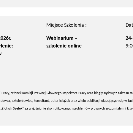
Miejsce Szkolenia :
Dat
026r.
Webinarium –
24-
lenie:
szkolenie online
9:0
w
 Pracy, członek Komisji Prawnej Głównego Inspektora Pracy oraz biegły sądowy z zakresu st
a, szkoleniowiec, konsultant, autor książek oraz wielu publikacji ukazujących się w fa
reat „Złotych Szelek” za wyjaśnianie skomplikowanych problemów prawnych zrozumiałym i kl