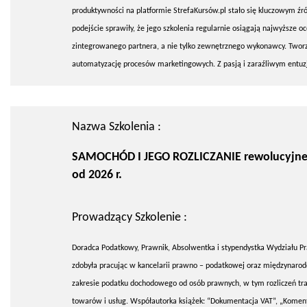
produktywności na platformie StrefaKursów.pl stało się kluczowym źr
podejście sprawiły, że jego szkolenia regularnie osiągają najwyższe o
zintegrowanego partnera, a nie tylko zewnętrznego wykonawcy. Twor
automatyzację procesów marketingowych. Z pasją i zaraźliwym entuz
Nazwa Szkolenia :
SAMOCHÓD I JEGO ROZLICZANIE rewolucyjne
od 2026 r.
Prowadzący Szkolenie :
Doradca Podatkowy, Prawnik, Absolwentka i stypendystka Wydziału Pra
zdobyła pracując w kancelarii prawno – podatkowej oraz międzynarod
zakresie podatku dochodowego od osób prawnych, w tym rozliczeń tra
towarów i usług. Współautorka książek: “Dokumentacja VAT”, „Koment