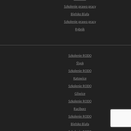
Szkolenie prawo pracy
Bielsko Biała
Szkolenie prawo pracy
Rybnik
Szkolenie RODO
Śląsk
Szkolenie RODO
Katowice
Szkolenie RODO
Gliwice
Szkolenie RODO
Raciborz
Szkolenie RODO
Bielsko Biała