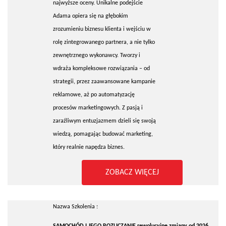
najwyższe oceny. Unikalne podejście
Adama opiera się na głębokim
zrozumieniu biznesu klienta i wejściu w
rolę zintegrowanego partnera, a nie tylko
zewnętrznego wykonawcy. Tworzy i
wdraża kompleksowe rozwiązania – od
strategii, przez zaawansowane kampanie
reklamowe, aż po automatyzację
procesów marketingowych. Z pasją i
zaraźliwym entuzjazmem dzieli się swoją
wiedzą, pomagając budować marketing,
który realnie napędza biznes.
ZOBACZ WIĘCEJ
Nazwa Szkolenia :
SAMOCHÓD I JEGO ROZLICZANIE rewolucyjne zmiany od 2026