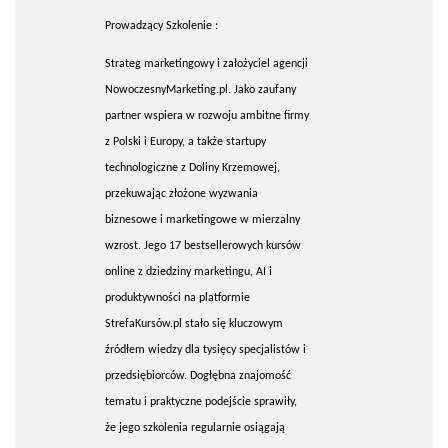
Prowadzący Szkolenie :
Strateg marketingowy i założyciel agencji
NowoczesnyMarketing.pl. Jako zaufany
partner wspiera w rozwoju ambitne firmy
z Polski i Europy, a także startupy
technologiczne z Doliny Krzemowej,
przekuwając złożone wyzwania
biznesowe i marketingowe w mierzalny
wzrost. Jego 17 bestsellerowych kursów
online z dziedziny marketingu, AI i
produktywności na platformie
StrefaKursów.pl stało się kluczowym
źródłem wiedzy dla tysięcy specjalistów i
przedsiębiorców. Dogłębna znajomość
tematu i praktyczne podejście sprawiły,
że jego szkolenia regularnie osiągają