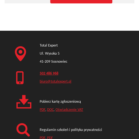
Total Expert
Ul. Wysoka 5
41-209 Sosnowiec
502 486 968
biuro@totalexpert.pl
Pobierz kartę zgłoszeniową
PDF
,
DOC
,
Oświadczenie VAT
Regulamin szkoleń i polityka prywatności
PDF
,
PDF