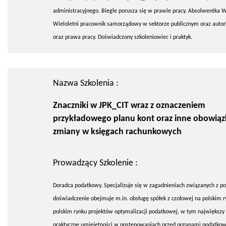
administracyjnego. Biegle porusza się w prawie pracy. Absolwentka W
Wieloletni pracownik samorządowy w sektorze publicznym oraz auto
oraz prawa pracy. Doświadczony szkoleniowiec i praktyk.
Nazwa Szkolenia :
Znaczniki w JPK_CIT wraz z oznaczeniem
przykładowego planu kont oraz inne obowią
zmiany w księgach rachunkowych
Prowadzący Szkolenie :
Doradca podatkowy. Specjalizuje się w zagadnieniach związanych z 
doświadczenie obejmuje m.in. obsługę spółek z czołowej na polskim 
polskim rynku projektów optymalizacji podatkowej, w tym największy
praktyczne umiejętności w postępowaniach przed organami podatkowy