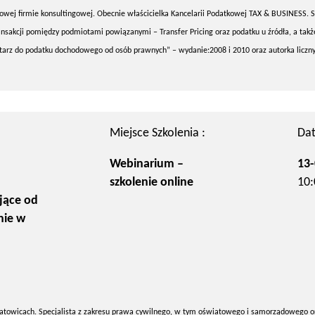
owej firmie konsultingowej. Obecnie właścicielka Kancelarii Podatkowej TAX & BUSINESS. S
nsakcji pomiędzy podmiotami powiązanymi – Transfer Pricing oraz podatku u źródła, a takż
arz do podatku dochodowego od osób prawnych” – wydanie:2008 i 2010 oraz autorka licznyc
Miejsce Szkolenia :
Dat
Webinarium –
13-
szkolenie online
10:
jące od
nie w
atowicach. Specjalista z zakresu prawa cywilnego, w tym oświatowego i samorządowego o