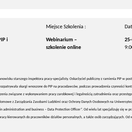
Miejsce Szkolenia :
Dat
IP i
Webinarium –
25-
szkolenie online
9:0
anowisku starszego inspektora pracy-specjalisty. Oskarżyciel publiczny z ramienia PIP w po
 rozpatrywała skargi wnoszone do PIP na pracodawców, podczas prowadzenia czynności kont
zenia związane z wykonywaniem pracy zarobkowej i legalnością zatrudnienia oraz przestę
lomowe z Zarządzania Zasobami Ludzkimi oraz Ochrony Danych Osobowych na Uniwersyte
n administration and business – Data Protection Officer”. Od wielu lat specjalizuję się w p
racy kierowanych do pracowników działów personalnych, a także osób zarządzających. Od w