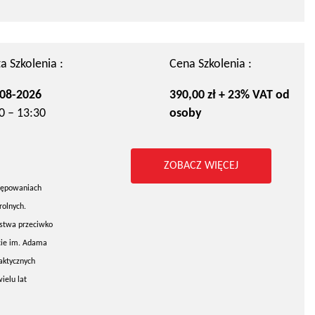
a Szkolenia :
Cena Szkolenia :
08-2026
390,00 zł + 23% VAT od
0 – 13:30
osoby
ZOBACZ WIĘCEJ
stępowaniach
rolnych.
pstwa przeciwko
cie im. Adama
raktycznych
ielu lat