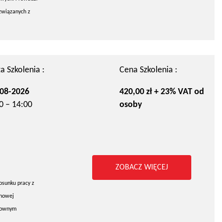
związanych z
a Szkolenia :
Cena Szkolenia :
08-2026
420,00 zł + 23% VAT od
0 – 14:00
osoby
ZOBACZ WIĘCEJ
osunku pracy z
chowej
arownym