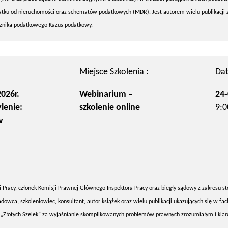
atku od nieruchomości oraz schematów podatkowych (MDR). Jest autorem wielu publikacji 
znika podatkowego Kazus podatkowy.
Miejsce Szkolenia :
Dat
026r.
Webinarium –
24-
lenie:
szkolenie online
9:0
w
 Pracy, członek Komisji Prawnej Głównego Inspektora Pracy oraz biegły sądowy z zakresu st
a, szkoleniowiec, konsultant, autor książek oraz wielu publikacji ukazujących się w fa
reat „Złotych Szelek” za wyjaśnianie skomplikowanych problemów prawnych zrozumiałym i kl