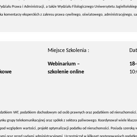
ydziału Prawa i Administracji, a także Wydziału Filologicznego Uniwersytetu Jagiellońskie
rka komentarzy eksperckich z zakresu prawa cywilnego, oświatowego, administracyjnego,
Miejsce Szkolenia :
Dat
Webinarium –
18-
zkowe
szkolenie online
10:
podatkiem VAT, podatkiem dochodowym od osób prawnych oraz podatkiem od nieruchomości.
rynku grupy telekomunikacyjnej oraz spółek z sektora paliwowego. Koordynował wiele klucz
 pod względem wartości, projekt optymalizacji podatku od nieruchomości. Posiada szeroką 
mi oraz przed sądami administracyjnymi. Uczestniczył w kilkuset postępowaniach podatk