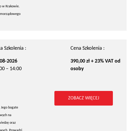
go w Krakowie.
 samorządowego
a Szkolenia :
Cena Szkolenia :
08-2026
390,00 zł + 23% VAT od
00 – 14:00
osoby
ZOBACZ WIĘCEJ
 Jego bogate
owych na
wiedzę oraz
owych. Prowadzi