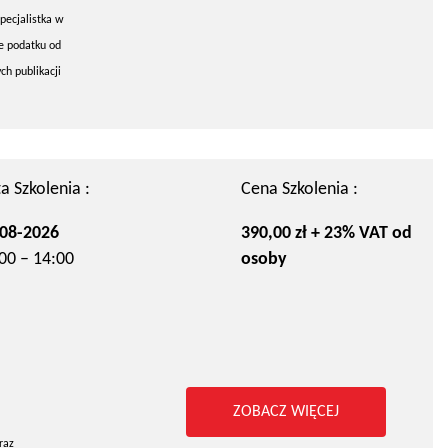
pecjalistka w
e podatku od
h publikacji
a Szkolenia :
Cena Szkolenia :
08-2026
390,00 zł + 23% VAT od
00 – 14:00
osoby
ZOBACZ WIĘCEJ
raz