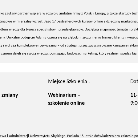
ko zaufany partner wspiera w rozwoju ambitne firmy z Polski i Europy, a także startupy tec
ngowe w mierzalny wzrost. Jego 17 bestsellerowych kursów online z dziedziny marketingu,
ódłem wiedzy dla tysięcy specjalistów i przedsiębiorców. Dogłębna znajomość tematu i prak
ceny. Unikalne podejście Adama opiera się na głębokim zrozumieniu biznesu klienta i wejści
zy i wdraża kompleksowe rozwiązania – od strategii, przez zaawansowane kampanie rekla
jazmem dzieli się swoją wiedzą, pomagając budować marketing, który realnie napędza bizn
Miejsce Szkolenia :
Dat
 zmiany
Webinarium –
11-
szkolenie online
9:0
wa i Administracji Uniwersytetu Śląskiego. Posiada 16-letnie doświadczenie w zakresie po