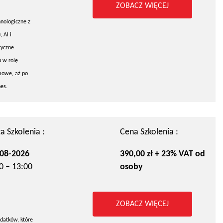
ZOBACZ WIĘCEJ
hnologiczne z
 AI i
tyczne
u w rolę
mowe, aż po
es.
a Szkolenia :
Cena Szkolenia :
08-2026
390,00 zł + 23% VAT od
0 – 13:00
osoby
ZOBACZ WIĘCEJ
datków, które