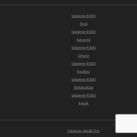
Szkolenie RODO
Śląsk
Szkolenie RODO
Katowice
Szkolenie RODO
Gliwice
Szkolenie RODO
Raciborz
Szkolenie RODO
Bielsko Biała
Szkolenie RODO
Rybnik
Szkolenie składki ZUS