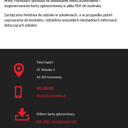
firmy. Formularz pozwala na dodawanie wielu uczestników i
wygenerowanie karty zgłoszeniowej w pliku PDF do wydruku.
Zachęcamy Państwa do udziału w szkoleniach, a w przypadku pytań
zapraszamy do kontaktu. Udzielimy wszystkich niezbędnych informacji
dotyczących szkoleń.
Total Expert
Ul. Wysoka 5
41-209 Sosnowiec
502 486 968
biuro@totalexpert.pl
Pobierz kartę zgłoszeniową
PDF
,
DOC
,
Oświadczenie VAT