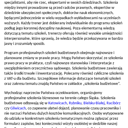
specjalistami, aby nie rzec, ekspertami w swoich dziedzinach. Szkolenia
między innymi prowadzone są przed radców prawnych, ekspertów w
dziedzinie ubezpieczeń społecznych, doktorów nauk ekonomicznych,
będącymi jednocześnie w wielu wypadkach wykładowcami na uczelniach
wyższych. Każdy trener jest dobierany indywidualnie do programu szkoleń
podług jego koronnej dyscypliny naukowej. Poza elementarną wiedzą
dotyczącą tematu szkoleń, trenerzy oferują również wysokie umiejętności
interpersonalne, które sprawią, że wiedza będzie przekazywana w bardzo
jasny i zrozumiały sposób.
Program profesjonalnych szkoleń budżetowych obejmuje najnowsze i
planowane zmiany w prawie pracy. Mogą Państwo skorzystać ze szkolenia
prawo pracy w praktyce, czyli najnowsze stanowiska i interpretacje z
uwzględnieniem orzecznictwa sądowego. Szkolenia budżetowe zawierają
także środki trwałe i inwentaryzację. Polecamy również cykliczne szkolenia
z VAT-u dla budżetu. Szczegółowe informacje dotyczące tematyki szkoleń
oraz zakresu tematu znajdą Państwo w zakładce „szkolenia budżetowe”.
Wychodząc naprzeciw Państwa oczekiwaniom, organizujemy
profesjonalne szkolenia biznesowe na terenie całego Śląska. Szkolenia
budżetowe odbywają się w
Katowicach
,
Rybniku
,
Bielsku-Białej
,
Racibórz
czy
Gliwicach
, co zapewne ułatwi dojazd, planowanie czasu pracownika i
nie narzuci Państwu dużych kosztów komunikacyjnych. Osoby wytypowane
do udziału w konkretnym szkoleniu tematycznym można zgłaszać przez
formularz zapisów, bez konieczności wizyty osobistej w siedzibie naszej