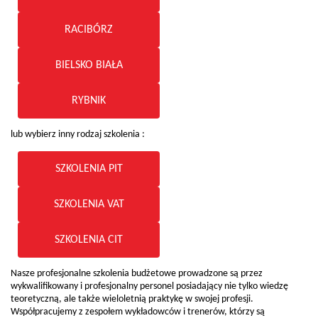
RACIBÓRZ
BIELSKO BIAŁA
RYBNIK
lub wybierz inny rodzaj szkolenia :
SZKOLENIA PIT
SZKOLENIA VAT
SZKOLENIA CIT
Nasze profesjonalne szkolenia budżetowe prowadzone są przez
wykwalifikowany i profesjonalny personel posiadający nie tylko wiedzę
teoretyczną, ale także wieloletnią praktykę w swojej profesji.
Współpracujemy z zespołem wykładowców i trenerów, którzy są