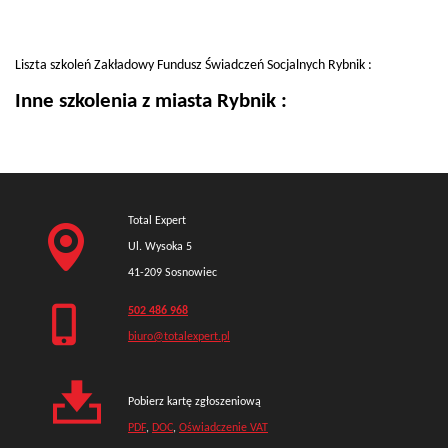
Liszta szkoleń Zakładowy Fundusz Świadczeń Socjalnych Rybnik :
Inne szkolenia z miasta Rybnik :
Total Expert
Ul. Wysoka 5
41-209 Sosnowiec
502 486 968
biuro@totalexpert.pl
Pobierz kartę zgłoszeniową
PDF
,
DOC
,
Oświadczenie VAT