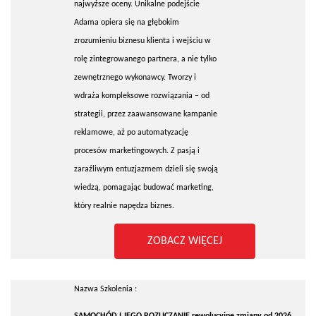
najwyższe oceny. Unikalne podejście
Adama opiera się na głębokim
zrozumieniu biznesu klienta i wejściu w
rolę zintegrowanego partnera, a nie tylko
zewnętrznego wykonawcy. Tworzy i
wdraża kompleksowe rozwiązania – od
strategii, przez zaawansowane kampanie
reklamowe, aż po automatyzację
procesów marketingowych. Z pasją i
zaraźliwym entuzjazmem dzieli się swoją
wiedzą, pomagając budować marketing,
który realnie napędza biznes.
ZOBACZ WIĘCEJ
Nazwa Szkolenia :
SAMOCHÓD I JEGO ROZLICZANIE rewolucyjne zmiany od 2026