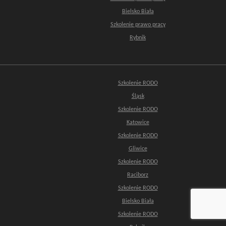
Bielsko Biała
Szkolenie prawo pracy
Rybnik
Szkolenie RODO
Śląsk
Szkolenie RODO
Katowice
Szkolenie RODO
Gliwice
Szkolenie RODO
Raciborz
Szkolenie RODO
Bielsko Biała
Szkolenie RODO