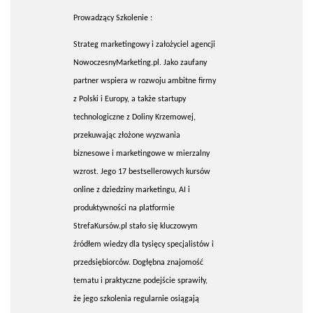
Prowadzący Szkolenie :
Strateg marketingowy i założyciel agencji
NowoczesnyMarketing.pl. Jako zaufany
partner wspiera w rozwoju ambitne firmy
z Polski i Europy, a także startupy
technologiczne z Doliny Krzemowej,
przekuwając złożone wyzwania
biznesowe i marketingowe w mierzalny
wzrost. Jego 17 bestsellerowych kursów
online z dziedziny marketingu, AI i
produktywności na platformie
StrefaKursów.pl stało się kluczowym
źródłem wiedzy dla tysięcy specjalistów i
przedsiębiorców. Dogłębna znajomość
tematu i praktyczne podejście sprawiły,
że jego szkolenia regularnie osiągają