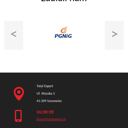
<
>
Total Expert
Ul. Wysoka 5
41-209 Sosnowiec
502 486 968
biuro@totalexpert.pl