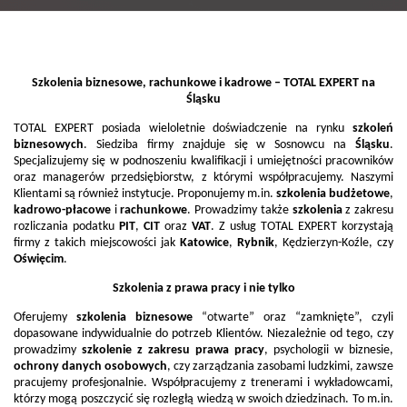
Szkolenia biznesowe
,
rachunkowe
i
kadrowe
– TOTAL EXPERT na
Śląsku
TOTAL EXPERT posiada wieloletnie doświadczenie na rynku
szkoleń
biznesowych
. Siedziba firmy znajduje się w Sosnowcu na
Śląsku
.
Specjalizujemy się w podnoszeniu kwalifikacji i umiejętności pracowników
oraz managerów przedsiębiorstw, z którymi współpracujemy. Naszymi
Klientami są również instytucje. Proponujemy m.in.
szkolenia budżetowe
,
kadrowo-płacowe
i
rachunkowe
. Prowadzimy także
szkolenia
z zakresu
rozliczania podatku
PIT
,
CIT
oraz
VAT
. Z usług TOTAL EXPERT korzystają
firmy z takich miejscowości jak
Katowice
,
Rybnik
, Kędzierzyn-Koźle, czy
Oświęcim
.
Szkolenia z prawa pracy i nie tylko
Oferujemy
szkolenia biznesowe
“otwarte” oraz “zamknięte”, czyli
dopasowane indywidualnie do potrzeb Klientów. Niezależnie od tego, czy
prowadzimy
szkolenie z zakresu prawa pracy
, psychologii w biznesie,
ochrony danych osobowych
, czy zarządzania zasobami ludzkimi, zawsze
pracujemy profesjonalnie. Współpracujemy z trenerami i wykładowcami,
którzy mogą poszczycić się rozległą wiedzą w swoich dziedzinach. To m.in.